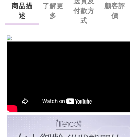
送貨及
商品描
了解更
顧客評
付款方
述
多
價
式