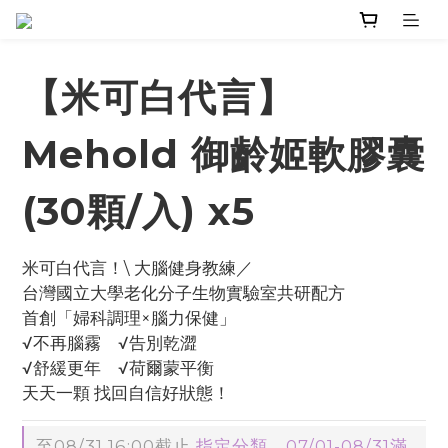
【米可白代言】
Mehold 御齡姬軟膠囊
(30顆/入) x5
米可白代言！\ 大腦健身教練／
台灣國立大學老化分子生物實驗室共研配方
首創「婦科調理×腦力保健」
√不再腦霧　√告別乾澀　
√舒緩更年　√荷爾蒙平衡
天天一顆 找回自信好狀態！
至
08/31 16:00
截止
指定分類，07/01-08/31滿