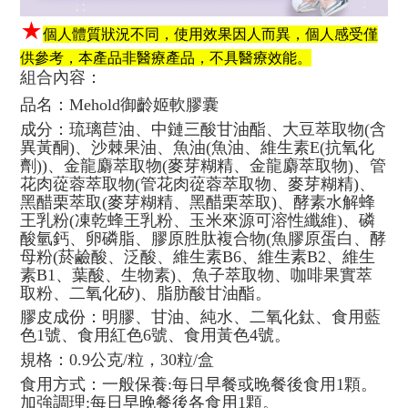
★
個人體質狀況不同，使用效果因人而異，個人感受僅
供參考，本產品非醫療產品，不具醫療效能。
組合內容：
品名：Mehold御齡姬軟膠囊
成分：琉璃苣油、中鏈三酸甘油酯、大豆萃取物(含
異黃酮)、沙棘果油、魚油(魚油、維生素E(抗氧化
劑))、金龍麝萃取物(麥芽糊精、金龍麝萃取物)、管
花肉蓯蓉萃取物(管花肉蓯蓉萃取物、麥芽糊精)、
黑醋栗萃取(麥芽糊精、黑醋栗萃取)、酵素水解蜂
王乳粉(凍乾蜂王乳粉、玉米來源可溶性纖維)、磷
酸氫鈣、卵磷脂、膠原胜肽複合物(魚膠原蛋白、酵
母粉(菸鹼酸、泛酸、維生素B6、維生素B2、維生
素B1、葉酸、生物素)、魚子萃取物、咖啡果實萃
取粉、二氧化矽)、脂肪酸甘油酯。
膠皮成份：明膠、甘油、純水、二氧化鈦、食用藍
色1號、食用紅色6號、食用黃色4號。
規格：0.9公克/粒，30粒/盒
食用方式：一般保養:每日早餐或晚餐後食用1顆。
加強調理:每日早晚餐後各食用1顆。