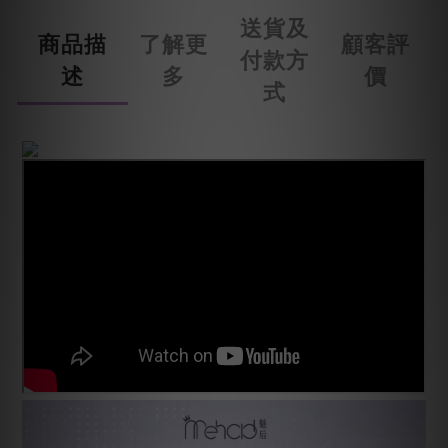
送貨及
商品描
了解更
顧客評
付款方
述
多
價
式