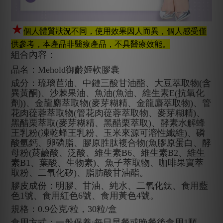
★
個人體質狀況不同，使用效果因人而異，個人感受僅
供參考，本產品非醫療產品，不具醫療效能。
組合內容：
品名：Mehold御齡姬軟膠囊
成分：琉璃苣油、中鏈三酸甘油酯、大豆萃取物(含
異黃酮)、沙棘果油、魚油(魚油、維生素E(抗氧化
劑))、金龍麝萃取物(麥芽糊精、金龍麝萃取物)、管
花肉蓯蓉萃取物(管花肉蓯蓉萃取物、麥芽糊精)、
黑醋栗萃取(麥芽糊精、黑醋栗萃取)、酵素水解蜂
王乳粉(凍乾蜂王乳粉、玉米來源可溶性纖維)、磷
酸氫鈣、卵磷脂、膠原胜肽複合物(魚膠原蛋白、酵
母粉(菸鹼酸、泛酸、維生素B6、維生素B2、維生
素B1、葉酸、生物素)、魚子萃取物、咖啡果實萃
取粉、二氧化矽)、脂肪酸甘油酯。
膠皮成份：明膠、甘油、純水、二氧化鈦、食用藍
色1號、食用紅色6號、食用黃色4號。
規格：0.9公克/粒，30粒/盒
食用方式：一般保養:每日早餐或晚餐後食用1顆。