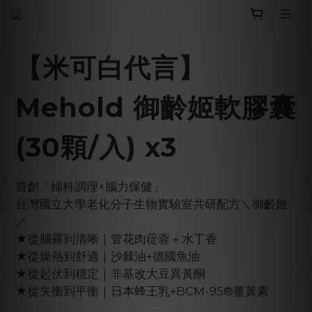
【米可白代言】
Mehold 御齡姬軟膠囊
(30顆/入) x3
首創「婦科調理×腦力保健」
台灣國立大學老化分子生物實驗室共研配方＼御齡姬
／
★從腦霧到清晰｜管花肉蓯蓉＋水丁香
★從燥熱到舒適｜沙棘油+德國魚油
★從起伏到穩定｜非基改大豆異黃酮
★從失衡到平衡｜日本蜂王乳+BCM-95®薑黃素