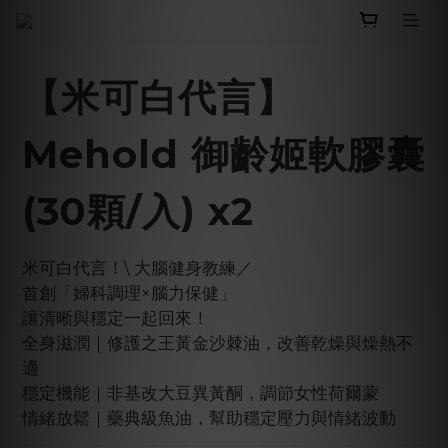
【米可白代言】
Mehold 御齡姬軟膠囊
(30顆/入) x2
米可白代言！\ 大腦健身教練／
首創「婦科調理×腦力保健」
讓清晰與穩定一起回來！
全身滋潤｜修護之王黃金沙棘油，改善乾燥與燥熱不
適
穩定機能｜非基改大豆異黃酮，調節女性荷爾蒙
情緒放鬆｜藥典級魚油，幫助穩定壓力與情緒波動