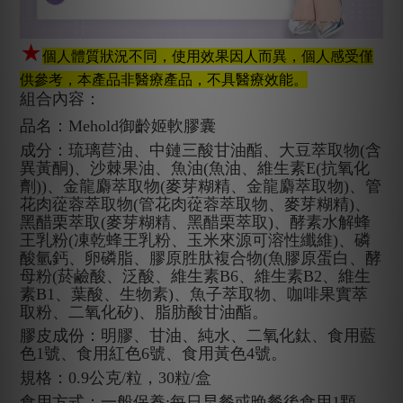
★
個人體質狀況不同，使用效果因人而異，個人感受僅
供參考，本產品非醫療產品，不具醫療效能。
組合內容：
品名：Mehold御齡姬軟膠囊
成分：琉璃苣油、中鏈三酸甘油酯、大豆萃取物(含
異黃酮)、沙棘果油、魚油(魚油、維生素E(抗氧化
劑))、金龍麝萃取物(麥芽糊精、金龍麝萃取物)、管
花肉蓯蓉萃取物(管花肉蓯蓉萃取物、麥芽糊精)、
黑醋栗萃取(麥芽糊精、黑醋栗萃取)、酵素水解蜂
王乳粉(凍乾蜂王乳粉、玉米來源可溶性纖維)、磷
酸氫鈣、卵磷脂、膠原胜肽複合物(魚膠原蛋白、酵
母粉(菸鹼酸、泛酸、維生素B6、維生素B2、維生
素B1、葉酸、生物素)、魚子萃取物、咖啡果實萃
取粉、二氧化矽)、脂肪酸甘油酯。
膠皮成份：明膠、甘油、純水、二氧化鈦、食用藍
色1號、食用紅色6號、食用黃色4號。
規格：0.9公克/粒，30粒/盒
食用方式：一般保養:每日早餐或晚餐後食用1顆。