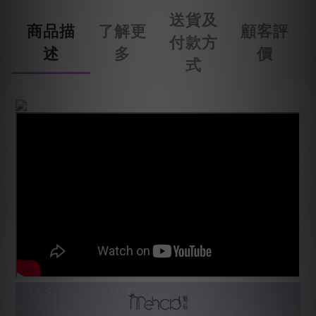
送貨及
商品描
了解更
顧客評
付款方
述
多
價
式