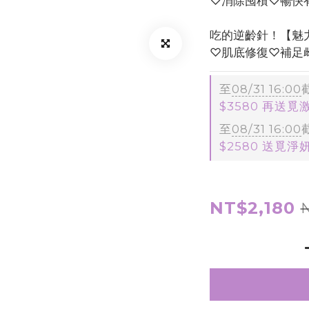
♡消除囤積♡暢快
吃的逆齡針！【魅
♡肌底修復♡補足
至
08/31 16:00
$3580 再送覓
至
08/31 16:00
$2580 送覓淨
NT$2,180