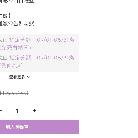
有感♡日日輕盈
力姬】
雌激♡告別老態
截止
指定分類，07/01-08/31滿
激光亮白精萃x1
截止
指定分類，07/01-08/31滿
妍洗面乳x1
查看更多
NT$3,340
加入購物車