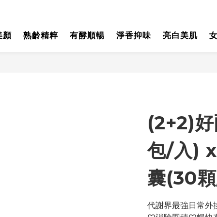
美顏
熟齡精粹
有酵順暢
淨香抑味
亮白美肌
(2+2)
包/入)
囊(30顆
代謝界最強日常外