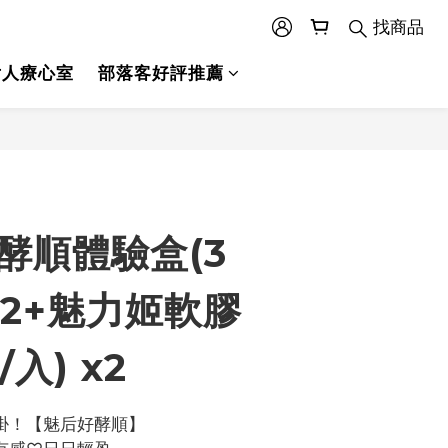
找商品
女人療心室
部落客好評推薦
好酵順體驗盒(3
 x2+魅力姬軟膠
/入) x2
掛！【魅后好酵順】